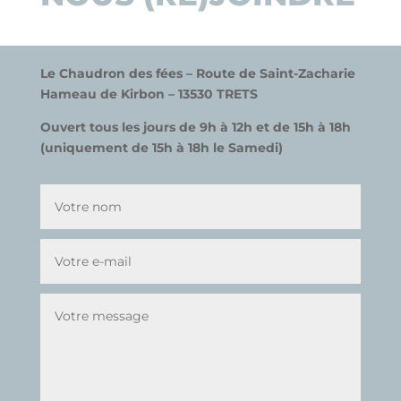
Le Chaudron des fées –
Route de Saint-Zacharie
Hameau de
K
irbon –
13530 TRETS
Ouvert tous les jours de 9h à 12h et de 15h à 18h
(uniquement de 15h à 18h le Samedi)