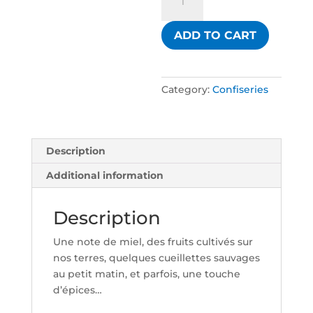
au
miel
ADD TO CART
parfum
cornouille
quantity
Category:
Confiseries
Description
Additional information
Description
Une note de miel, des fruits cultivés sur
nos terres, quelques cueillettes sauvages
au petit matin, et parfois, une touche
d’épices…