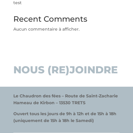
test
Recent Comments
Aucun commentaire à afficher.
NOUS (RE)JOINDRE
Le Chaudron des fées –
Route de Saint-Zacharie
Hameau de
K
irbon –
13530 TRETS
Ouvert tous les jours de 9h à 12h et de 15h à 18h
(uniquement de 15h à 18h le Samedi)