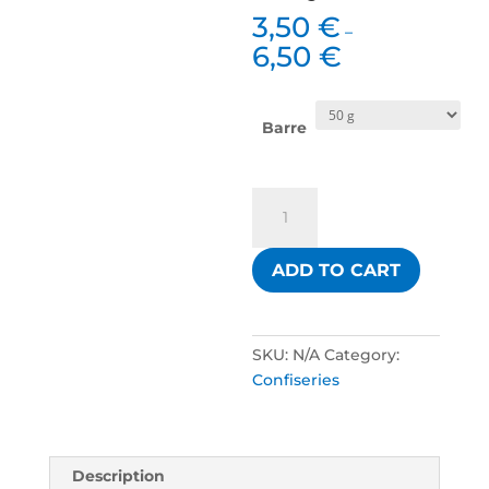
3,50
€
–
6,50
€
Barre
Nougat
noir
gourmand
ADD TO CART
orange
pur
miel
amandes
SKU:
N/A
Category:
broyées
Confiseries
quantity
Description