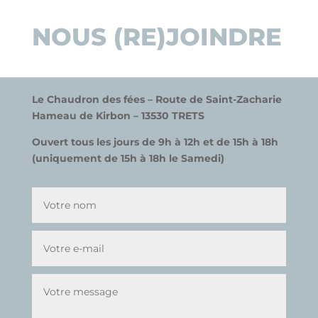
NOUS (RE)JOINDRE
Le Chaudron des fées –
Route de Saint-Zacharie
Hameau de
K
irbon –
13530 TRETS
Ouvert tous les jours de 9h à 12h et de 15h à 18h
(uniquement de 15h à 18h le Samedi)