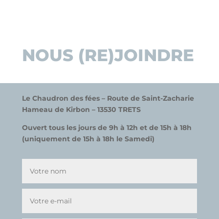
NOUS (RE)JOINDRE
Le Chaudron des fées –
Route de Saint-Zacharie
Hameau de
K
irbon –
13530 TRETS
Ouvert tous les jours de 9h à 12h et de 15h à 18h
(uniquement de 15h à 18h le Samedi)