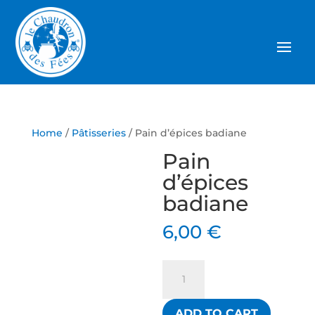
Home
/
Pâtisseries
/ Pain d’épices badiane
Pain
d’épices
badiane
6,00
€
Pain
d'épices
badiane
ADD TO CART