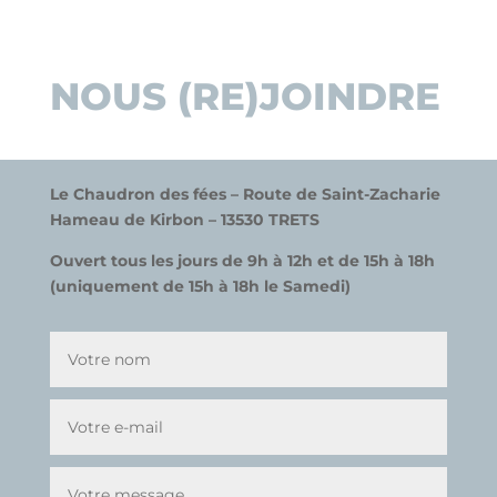
NOUS (RE)JOINDRE
Le Chaudron des fées –
Route de Saint-Zacharie
Hameau de
K
irbon –
13530 TRETS
Ouvert tous les jours de 9h à 12h et de 15h à 18h
(uniquement de 15h à 18h le Samedi)