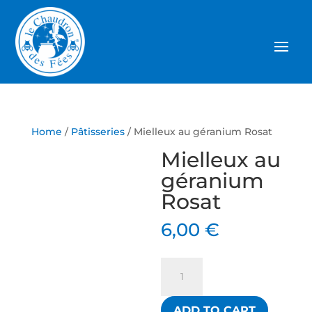
Home
/
Pâtisseries
/ Mielleux au géranium Rosat
Mielleux au
géranium
Rosat
6,00
€
Mielleux
au
géranium
ADD TO CART