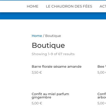
HOME
LE CHAUDRON DES FÉES
AC
Home
/ Boutique
Boutique
Showing 1–9 of 67 results
Barre florale sésame amande
Bee W
3,50
€
5,00
Confit au miel parfum
Conf
gingembre
arbo
5,00
€
5,00