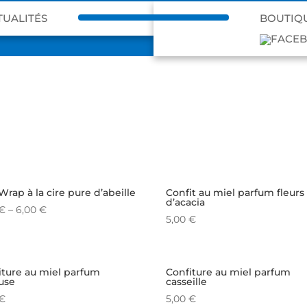
TUALITÉS
BOUTIQ
rap à la cire pure d’abeille
Confit au miel parfum fleurs
d’acacia
€
–
6,00
€
5,00
€
iture au miel parfum
Confiture au miel parfum
use
casseille
€
5,00
€