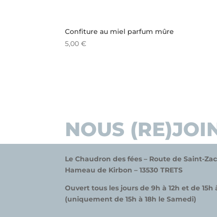
Confiture au miel parfum mûre
5,00
€
NOUS (RE)JOI
Le Chaudron des fées –
Route de Saint-Zac
Hameau de
K
irbon –
13530 TRETS
Ouvert tous les jours de 9h à 12h et de 15h 
(uniquement de 15h à 18h le Samedi)