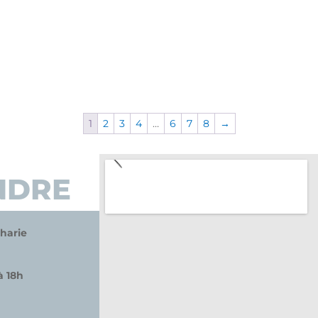
1
2
3
4
…
6
7
8
→
NDRE
harie
à 18h