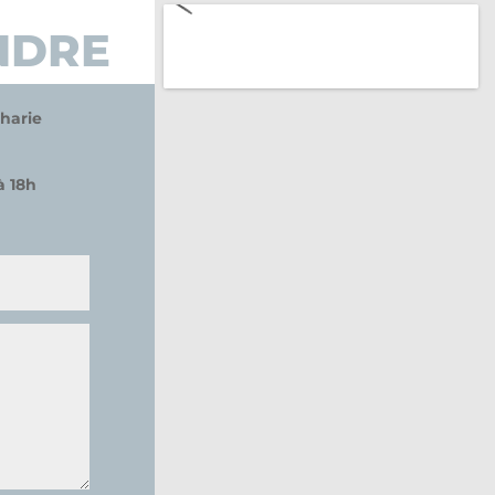
NDRE
harie
à 18h