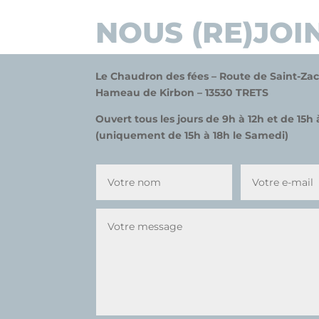
NOUS (RE)JOI
Le Chaudron des fées –
Route de Saint-Zac
Hameau de
K
irbon –
13530 TRETS
Ouvert tous les jours de 9h à 12h et de 15h 
(uniquement de 15h à 18h le Samedi)