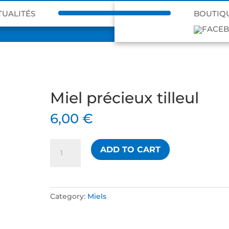
TUALITÉS
BOUTIQ
Miel précieux tilleul
6,00
€
Miel
ADD TO CART
précieux
tilleul
quantity
Category:
Miels