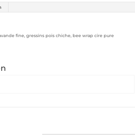
n
lavande fine, gressins pois chiche, bee wrap cire pure
on