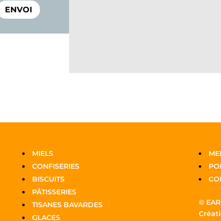
ENVOI
MIELS
ME
CONFISERIES
POL
BISCUITS
CO
PÂTISSERIES
© EAR
TISANES BAVARDES
Créati
GLACES